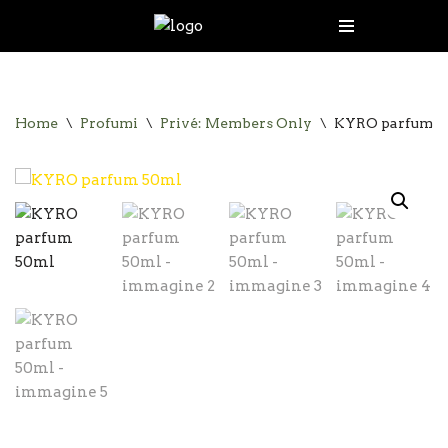
Vai
al
contenuto
Home
\
Profumi
\
Privé: Members Only
\
KYRO parfum 5