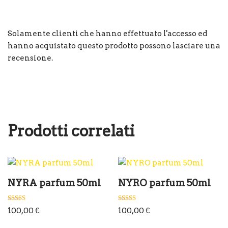
Solamente clienti che hanno effettuato l'accesso ed
hanno acquistato questo prodotto possono lasciare una
recensione.
Prodotti correlati
NYRA parfum 50ml
NYRO parfum 50ml
Valutato
Valutato
100,00
€
100,00
€
5.00
4.00
su 5
su 5