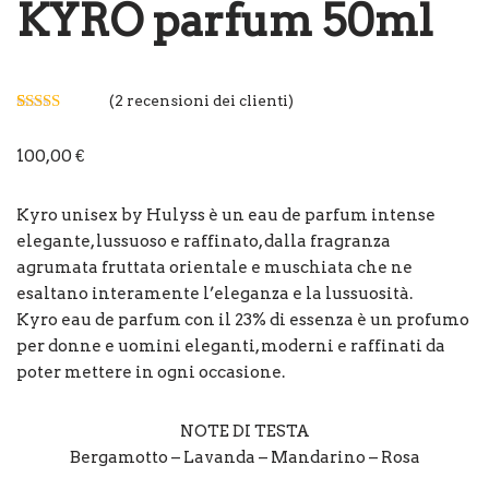
KYRO parfum 50ml
(
2
recensioni dei clienti)
Valutato
2
5.00
su 5 su
100,00
€
base di
recensioni
Kyro unisex by Hulyss è un eau de parfum intense
elegante, lussuoso e raffinato, dalla fragranza
agrumata fruttata orientale e muschiata che ne
esaltano interamente l’eleganza e la lussuosità.
Kyro eau de parfum con il 23% di essenza è un profumo
per donne e uomini eleganti, moderni e raffinati da
poter mettere in ogni occasione.
NOTE DI TESTA
Bergamotto – Lavanda – Mandarino – Rosa